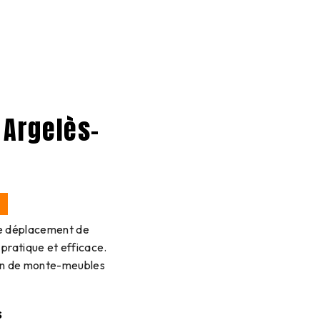
 Argelès-
R
le déplacement de
pratique et efficace.
ion de monte-meubles
s