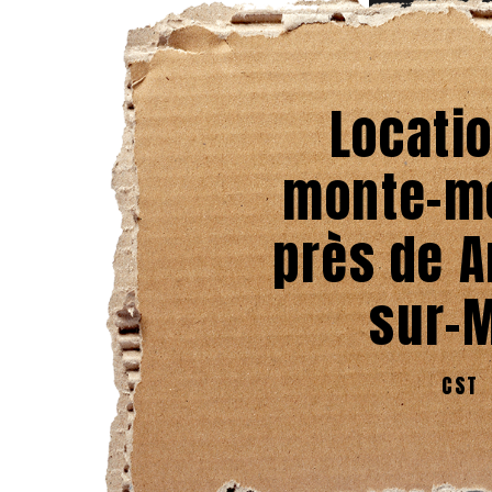
Locati
monte-m
près de A
sur-
CST