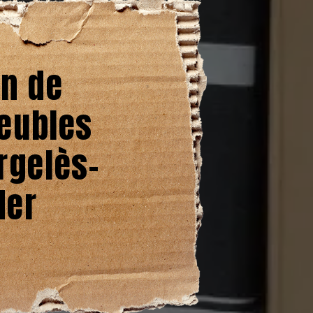
on de
eubles
rgelès-
Mer